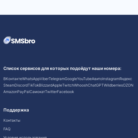
Список сервисов для которых подойдут наши номера:
ВКонтакте
WhatsApp
Viber
Telegram
Google
YouTube
Авито
Instagram
Яндекс
Steam
Discord
TikTok
Blizzard
Apple
Twitch
Whoosh
ChatGPT
Wildberries
OZON
Amazon
PayPal
Самокат
Twitter
Facebook
Поддержка
Контакты
FAQ
Условия использования