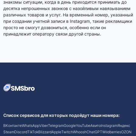
знакомы ситуации, когда в день приходится принимать до
десятка непрошенных звонков с назойливым навязыванием
различных товаров и услуг. На временный номер, указанный
при создании учетной записи в Instagram, такие рекламщики
просто не смогут дозвониться, особенно если он
принадлежит оператору связи другой страны.
Список сервисов для которых подойдут наши номера:
ВКонтакте
WhatsApp
Viber
Telegram
Google
YouTube
Авито
Instagram
Яндекс
Steam
Discord
TikTok
Blizzard
Apple
Twitch
Whoosh
ChatGPT
Wildberries
OZON