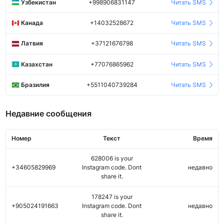
Узбекистан
+998906831147
Читать SMS
Канада
+14032528672
Читать SMS
Латвия
+37121676798
Читать SMS
Казахстан
+77076865962
Читать SMS
Бразилия
+5511040739284
Читать SMS
Недавние сообщения
Номер
Текст
Время
628006 is your
+34605829969
Instagram code. Dont
недавно
share it.
178247 is your
+905024191663
Instagram code. Dont
недавно
share it.