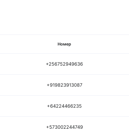
Номер
+256752949636
+919823913087
+64224466235
+573002244749