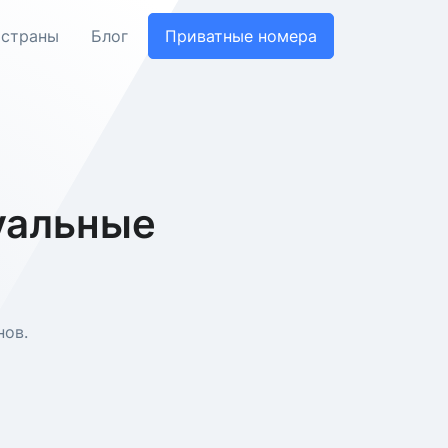
 страны
Блог
Приватные номера
уальные
нов.