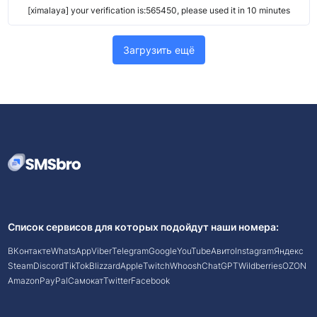
[ximalaya] your verification is:565450, please used it in 10 minutes
Загрузить ещё
Список сервисов для которых подойдут наши номера:
ВКонтакте
WhatsApp
Viber
Telegram
Google
YouTube
Авито
Instagram
Яндекс
Steam
Discord
TikTok
Blizzard
Apple
Twitch
Whoosh
ChatGPT
Wildberries
OZON
Amazon
PayPal
Самокат
Twitter
Facebook