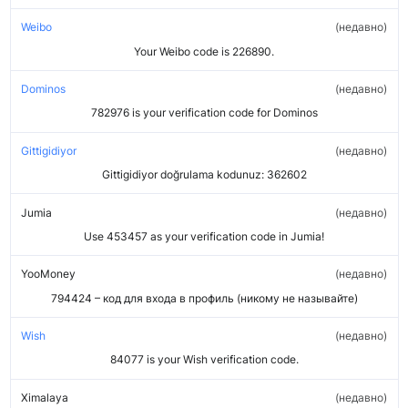
Weibo
недавно
Your Weibo code is 226890.
Dominos
недавно
782976 is your verification code for Dominos
Gittigidiyor
недавно
Gittigidiyor doğrulama kodunuz: 362602
Jumia
недавно
Use 453457 as your verification code in Jumia!
YooMoney
недавно
794424 – код для входа в профиль (никому не называйте)
Wish
недавно
84077 is your Wish verification code.
Ximalaya
недавно