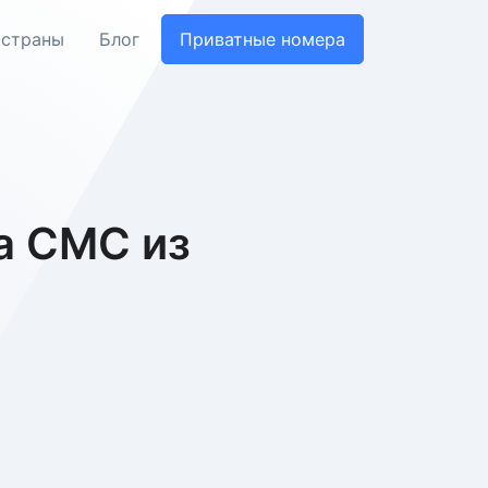
 страны
Блог
Приватные номера
а СМС из