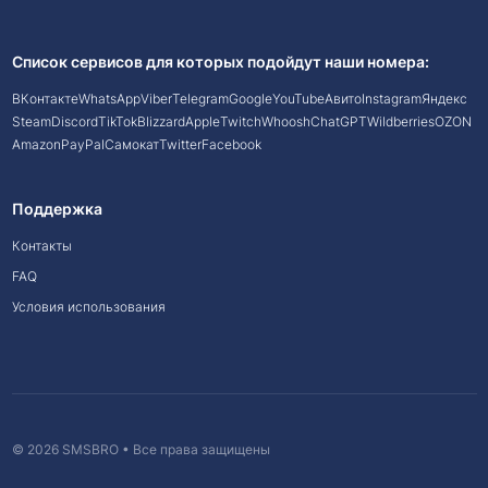
Список сервисов для которых подойдут наши номера:
ВКонтакте
WhatsApp
Viber
Telegram
Google
YouTube
Авито
Instagram
Яндекс
Steam
Discord
TikTok
Blizzard
Apple
Twitch
Whoosh
ChatGPT
Wildberries
OZON
Amazon
PayPal
Самокат
Twitter
Facebook
Поддержка
Контакты
FAQ
Условия использования
© 2026 SMSBRO • Все права защищены