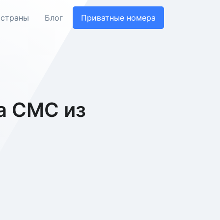
 страны
Блог
Приватные номера
а СМС из