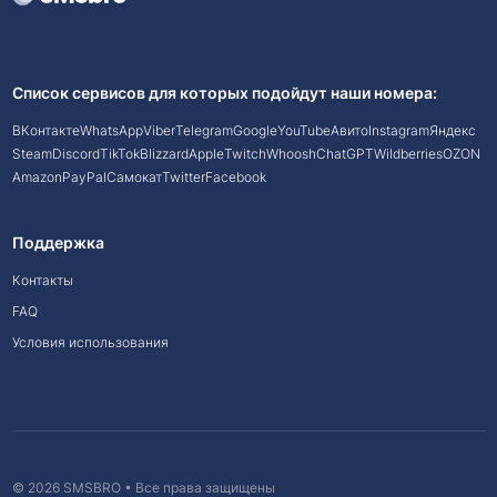
Список сервисов для которых подойдут наши номера:
ВКонтакте
WhatsApp
Viber
Telegram
Google
YouTube
Авито
Instagram
Яндекс
Steam
Discord
TikTok
Blizzard
Apple
Twitch
Whoosh
ChatGPT
Wildberries
OZON
Amazon
PayPal
Самокат
Twitter
Facebook
Поддержка
Контакты
FAQ
Условия использования
© 2026 SMSBRO • Все права защищены