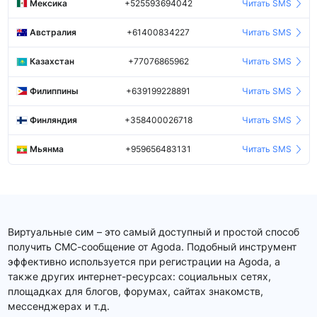
Мексика
+525593694042
Читать SMS
Австралия
+61400834227
Читать SMS
Казахстан
+77076865962
Читать SMS
Филиппины
+639199228891
Читать SMS
Финляндия
+358400026718
Читать SMS
Мьянма
+959656483131
Читать SMS
Виртуальные сим – это самый доступный и простой способ
получить СМС-сообщение от Agoda. Подобный инструмент
эффективно используется при регистрации на Agoda, а
также других интернет-ресурсах: социальных сетях,
площадках для блогов, форумах, сайтах знакомств,
мессенджерах и т.д.