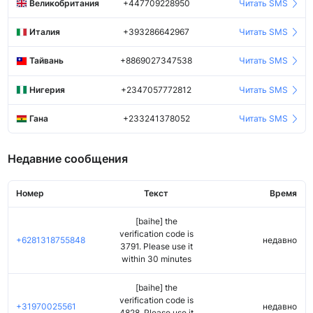
Великобритания
+447709228950
Читать SMS
Италия
+393286642967
Читать SMS
Тайвань
+8869027347538
Читать SMS
Нигерия
+2347057772812
Читать SMS
Гана
+233241378052
Читать SMS
Недавние сообщения
Номер
Текст
Время
[baihe] the
verification code is
+6281318755848
недавно
3791. Please use it
within 30 minutes
[baihe] the
verification code is
+31970025561
недавно
4828. Please use it