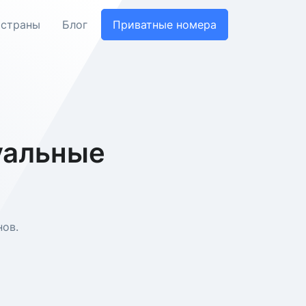
 страны
Блог
Приватные номера
уальные
ов.