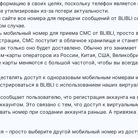
нформацию в своих целях, поскольку телефон является
же утилизирован из-за потери актуальности.
 сайте все номера для передачи сообщений от BLIBLI с
ом случае.
ь мобильный номер для приема СМС от BLIBLI, просто
истрации, СМС поступит в облачное хранилище и станет
ак только оно будет доставлено. Обычно это занимает 
м-карты операторов из России, Китая, США, Великобр
 карты меняются с большой частотой, чтобы вы всегда
ществлять доступ к одноразовым мобильным номерам и
истрироваться в BLIBLI с использованием наших виртуа
I сообщает пользователю, что регистрация аккаунта н
ккаунтом. Это связано с тем, что доступ к виртуальн
вать номер при создании аккаунта раньше. А привязка
ся – просто выберите другой мобильный номер из дост