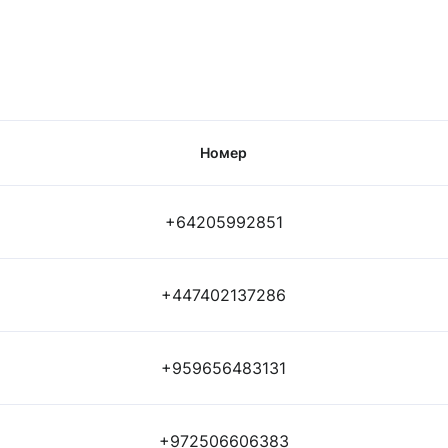
Номер
+64205992851
+447402137286
+959656483131
+972506606383