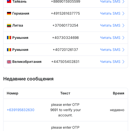
Тайвань
+8869015935599
Читать SMS
Германия
+4915261637775
Читать SMS
Литва
+37060173254
Читать SMS
Румыния
+40730324698
Читать SMS
Румыния
+40720126137
Читать SMS
Великобритания
+447505402831
Читать SMS
Недавние сообщения
Номер
Текст
Время
please enter OTP
+639195832630
9691 to verify your
недавно
account.
please enter OTP