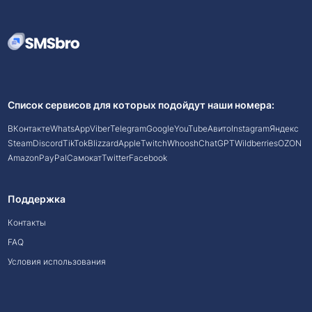
Список сервисов для которых подойдут наши номера:
ВКонтакте
WhatsApp
Viber
Telegram
Google
YouTube
Авито
Instagram
Яндекс
Steam
Discord
TikTok
Blizzard
Apple
Twitch
Whoosh
ChatGPT
Wildberries
OZON
Amazon
PayPal
Самокат
Twitter
Facebook
Поддержка
Контакты
FAQ
Условия использования