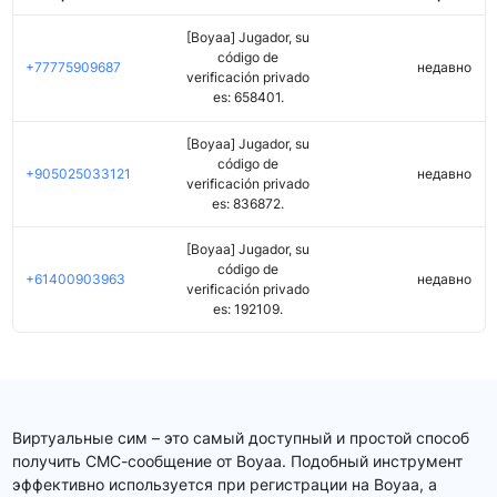
[Boyaa] Jugador, su
código de
+77775909687
недавно
verificación privado
es: 658401.
[Boyaa] Jugador, su
código de
+905025033121
недавно
verificación privado
es: 836872.
[Boyaa] Jugador, su
código de
+61400903963
недавно
verificación privado
es: 192109.
Виртуальные сим – это самый доступный и простой способ
получить СМС-сообщение от Boyaa. Подобный инструмент
эффективно используется при регистрации на Boyaa, а