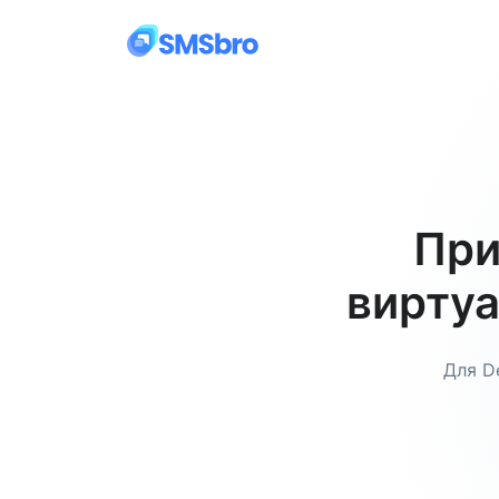
При
виртуа
Для D