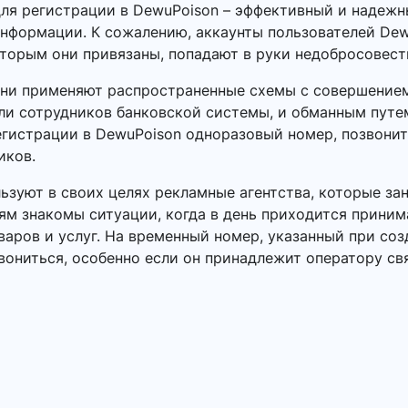
ля регистрации в DewuPoison – эффективный и надежн
информации. К сожалению, аккаунты пользователей Dew
оторым они привязаны, попадают в руки недобросовес
Они применяют распространенные схемы с совершением
или сотрудников банковской системы, и обманным пут
егистрации в DewuPoison одноразовый номер, позвонить
иков.
зуют в своих целях рекламные агентства, которые за
ям знакомы ситуации, когда в день приходится приним
аров и услуг. На временный номер, указанный при соз
вониться, особенно если он принадлежит оператору св