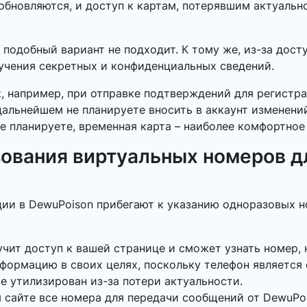
обновляются, и доступ к картам, потерявшим актуальн
 подобный вариант не подходит. К тому же, из-за дос
лучения секретных и конфиденциальных сведений.
к, например, при отправке подтверждений для регистр
 дальнейшем не планируете вносить в аккаунт изменен
е планируете, временная карта – наиболее комфортное
ования виртуальных номеров д
ции в DewuPoison прибегают к указанию одноразовых н
учит доступ к вашей странице и сможет узнать номер, 
нформацию в своих целях, поскольку телефон является
же утилизирован из-за потери актуальности.
 сайте все номера для передачи сообщений от DewuPoi