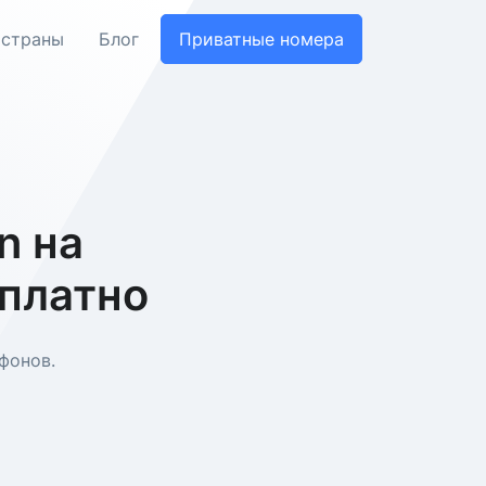
 страны
Блог
Приватные номера
n на
сплатно
фонов.