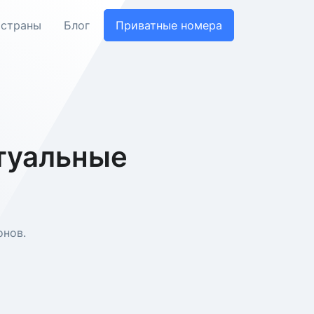
 страны
Блог
Приватные номера
ртуальные
онов.