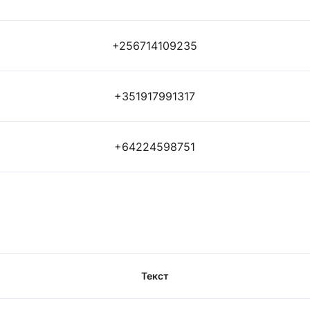
+256714109235
+351917991317
+64224598751
Текст