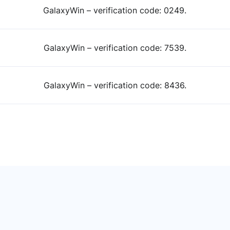
GalaxyWin – verification code: 0249.
GalaxyWin – verification code: 7539.
GalaxyWin – verification code: 8436.