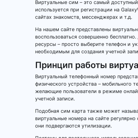
Виртуальные сим – это самый доступный
используется при регистрации на Galaxy
сайтах знакомств, мессенджерах и т.д.
На нашем сайте представлены виртуальн
воспользоваться совершенно бесплатно. 
ресурсы – просто выберите телефон и у
необходимым для создания учетной запи
Принцип работы вирту
Виртуальный телефонный номер представ
физического устройства – мобильного т
желающие пользователи в режиме онлайн.
учетной записи.
Подобная сим карта также может называ
виртуальные номера на сайте регулярно 
они подвергаются утилизации.