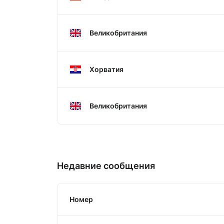
Великобритания
Хорватия
Великобритания
Недавние сообщения
Номер