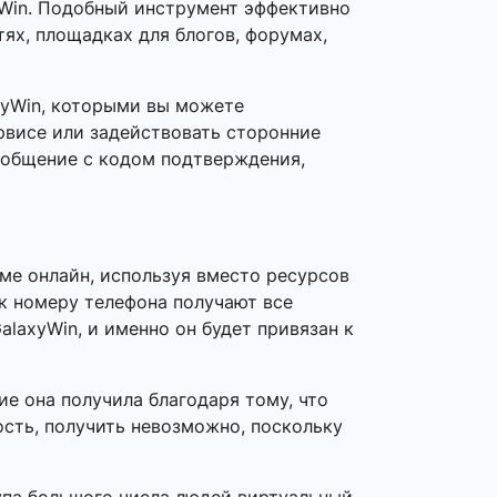
yWin. Подобный инструмент эффективно
тях, площадках для блогов, форумах,
xyWin, которыми вы можете
рвисе или задействовать сторонние
сообщение с кодом подтверждения,
ме онлайн, используя вместо ресурсов
 к номеру телефона получают все
laxyWin, и именно он будет привязан к
е она получила благодаря тому, что
ость, получить невозможно, поскольку