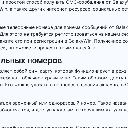
 и простой способ получить СМС-сообщение от Galax
Win, а также других интернет-ресурсах: социальных се
ые телефонные номера для приема сообщений от Gala
Для этого не требуется регистрироваться на нашем се
кажите его при регистрации в GalaxyWin. Полученное 
си, вы сможете прочесть прямо на сайте.
альных номеров
ляет собой сим-карту, которая функционирует в режи
елефона – облачное хранилище. Таким образом, доступ
 Его можно указать в процессе создания аккаунта в Ga
ться временный или одноразовый номер. Такое названи
обновляются, и доступ к картам, потерявшим актуальн