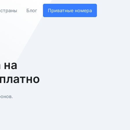
 страны
Блог
Приватные номера
 на
сплатно
онов.