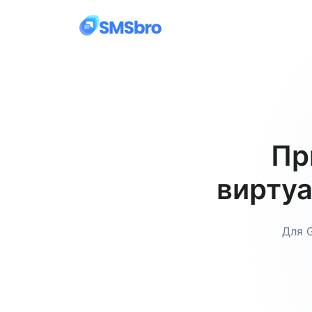
Пр
виртуа
Для 