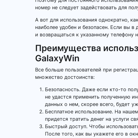
Поэтому для постоянного использования
номер не следует задействовать для по
А вот для использования однократно, ка
наиболее удобен и безопасен. Если вы в
и возвращаться к указанному телефону н
Преимущества использ
GalaxyWin
Все больше пользователей при регистра
множество достоинств:
Безопасность. Даже если кто-то пол
не удастся применить полученную и
данных о нем, скорее всего, будет у
Бесплатное использование. На нашем
придется тратить денег на услуги св
Быстрый доступ. Чтобы использоват
После того, как вы укажете его в о