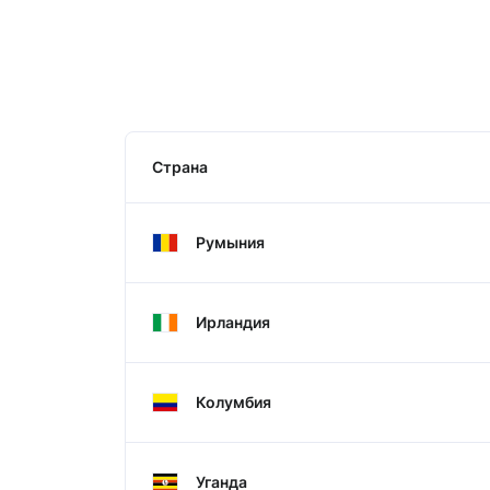
Страна
Румыния
Ирландия
Колумбия
Уганда