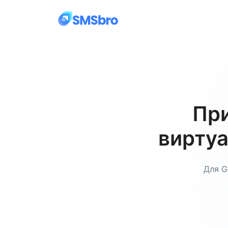
Пр
виртуа
Для G