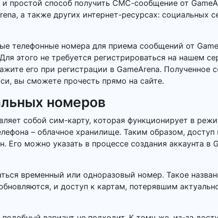
й и простой способ получить СМС-сообщение от GameA
ena, а также других интернет-ресурсах: социальных се
ные телефонные номера для приема сообщений от Gam
Для этого не требуется регистрироваться на нашем се
кажите его при регистрации в GameArena. Полученное 
си, вы сможете прочесть прямо на сайте.
альных номеров
ляет собой сим-карту, которая функционирует в режи
елефона – облачное хранилище. Таким образом, доступ
 Его можно указать в процессе создания аккаунта в G
ться временный или одноразовый номер. Такое названи
обновляются, и доступ к картам, потерявшим актуальн
 подобный вариант не подходит. К тому же, из-за дос