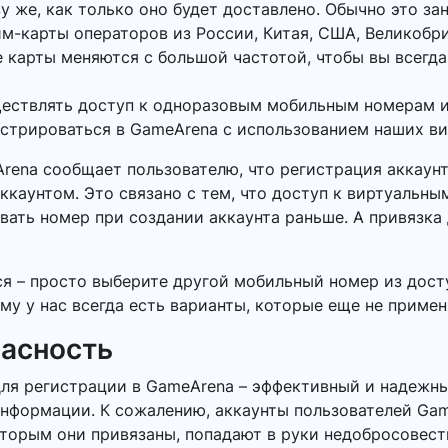
у же, как только оно будет доставлено. Обычно это за
м-карты операторов из России, Китая, США, Великобр
 карты меняются с большой частотой, чтобы вы всегда
ществлять доступ к одноразовым мобильным номерам и
истрироваться в GameArena с использованием наших в
Arena сообщает пользователю, что регистрация аккаун
ккаунтом. Это связано с тем, что доступ к виртуальн
вать номер при создании аккаунта раньше. А привязка
ся – просто выберите другой мобильный номер из дост
му у нас всегда есть варианты, которые еще не приме
пасность
ля регистрации в GameArena – эффективный и надежны
информации. К сожалению, аккаунты пользователей Ga
оторым они привязаны, попадают в руки недобросовес