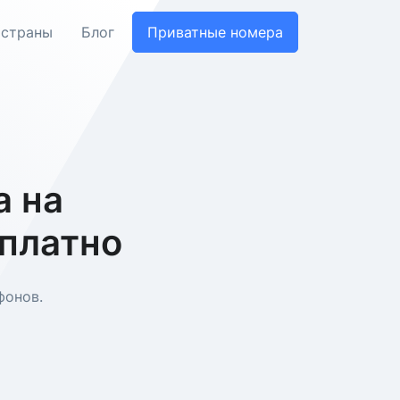
 страны
Блог
Приватные номера
 на
сплатно
фонов.