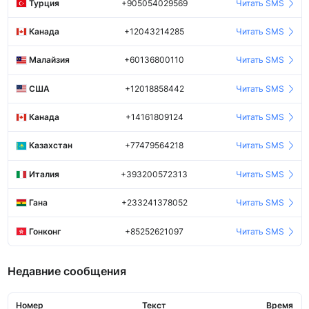
Турция
+905054029569
Читать SMS
Канада
+12043214285
Читать SMS
Малайзия
+60136800110
Читать SMS
США
+12018858442
Читать SMS
Канада
+14161809124
Читать SMS
Казахстан
+77479564218
Читать SMS
Италия
+393200572313
Читать SMS
Гана
+233241378052
Читать SMS
Гонконг
+85252621097
Читать SMS
Недавние сообщения
Номер
Текст
Время