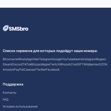
Список сервисов для которых подойдут наши номера:
ВКонтакте
WhatsApp
Viber
Telegram
Google
YouTube
Авито
Instagram
Яндекс
Steam
Discord
TikTok
Blizzard
Apple
Twitch
Whoosh
ChatGPT
Wildberries
OZON
Amazon
PayPal
Самокат
Twitter
Facebook
Поддержка
Контакты
FAQ
Условия использования