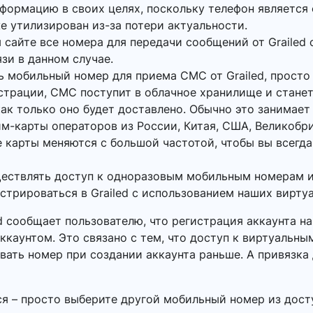
нформацию в своих целях, поскольку телефон является
же утилизирован из-за потери актуальности.
 сайте все номера для передачи сообщений от Grailed 
язи в данном случае.
ь мобильный номер для приема СМС от Grailed, прост
истрации, СМС поступит в облачное хранилище и станет
ак только оно будет доставлено. Обычно это занимает 
м-карты операторов из России, Китая, США, Великобр
 карты меняются с большой частотой, чтобы вы всегда
ществлять доступ к одноразовым мобильным номерам и
истрироваться в Grailed с использованием наших вирту
ed сообщает пользователю, что регистрация аккаунта 
ккаунтом. Это связано с тем, что доступ к виртуальн
вать номер при создании аккаунта раньше. А привязка
ся – просто выберите другой мобильный номер из дост