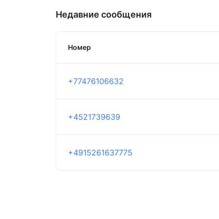
Недавние сообщения
Номер
+77476106632
+4521739639
+4915261637775