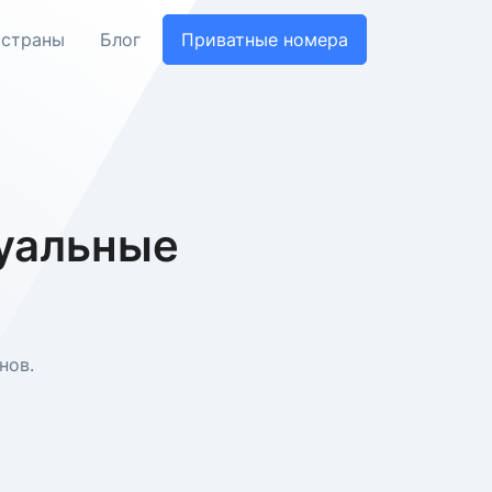
 страны
Блог
Приватные номера
туальные
нов.