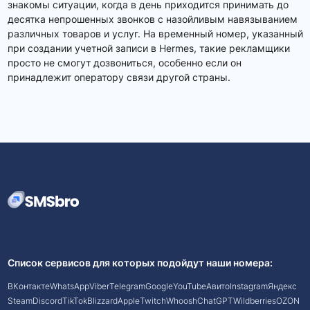
знакомы ситуации, когда в день приходится принимать до
десятка непрошенных звонков с назойливым навязыванием
различных товаров и услуг. На временный номер, указанный
при создании учетной записи в Hermes, такие рекламщики
просто не смогут дозвониться, особенно если он
принадлежит оператору связи другой страны.
Список сервисов для которых подойдут наши номера:
ВКонтакте
WhatsApp
Viber
Telegram
Google
YouTube
Авито
Instagram
Яндекс
Steam
Discord
TikTok
Blizzard
Apple
Twitch
Whoosh
ChatGPT
Wildberries
OZON