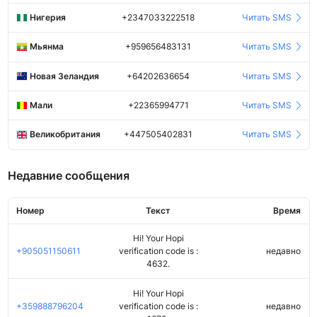
Нигерия
+2347033222518
Читать SMS
Мьянма
+959656483131
Читать SMS
Новая Зеландия
+64202636654
Читать SMS
Мали
+22365994771
Читать SMS
Великобритания
+447505402831
Читать SMS
Недавние сообщения
Номер
Текст
Время
Hi! Your Hopi
+905051150611
verification code is :
недавно
4632.
Hi! Your Hopi
+359888796204
verification code is :
недавно