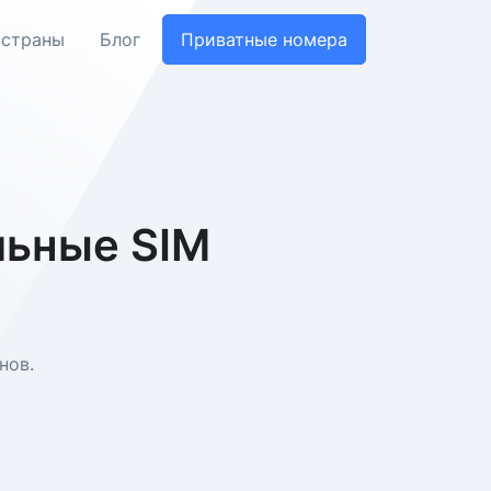
 страны
Блог
Приватные номера
льные SIM
нов.