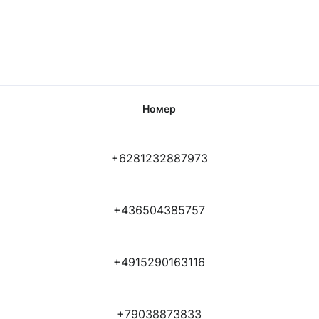
Номер
+6281232887973
+436504385757
+4915290163116
+79038873833