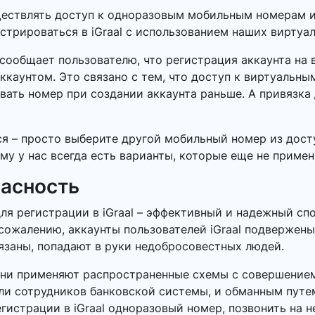
ществлять доступ к одноразовым мобильным номерам и
истрироваться в iGraal с использованием наших виртуа
l сообщает пользователю, что регистрация аккаунта н
ккаунтом. Это связано с тем, что доступ к виртуальн
вать номер при создании аккаунта раньше. А привязка
ся – просто выберите другой мобильный номер из дост
у у нас всегда есть варианты, которые еще не применя
пасность
ля регистрации в iGraal – эффективный и надежный сп
сожалению, аккаунты пользователей iGraal подвержены 
язаны, попадают в руки недобросовестных людей.
Они применяют распространенные схемы с совершением
или сотрудников банковской системы, и обманным пут
гистрации в iGraal одноразовый номер, позвонить на н