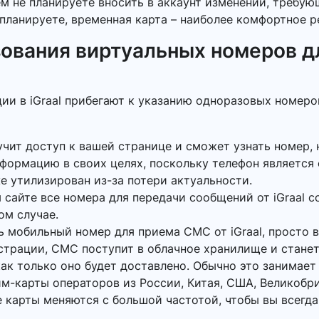
ем не планируете вносить в аккаунт изменений, требу
планируете, временная карта – наиболее комфортное р
ования виртуальных номеров д
ии в iGraal прибегают к указанию одноразовых номеро
учит доступ к вашей странице и сможет узнать номер, 
нформацию в своих целях, поскольку телефон является
же утилизирован из-за потери актуальности.
 сайте все номера для передачи сообщений от iGraal с
ом случае.
ь мобильный номер для приема СМС от iGraal, просто 
истрации, СМС поступит в облачное хранилище и станет
ак только оно будет доставлено. Обычно это занимает 
м-карты операторов из России, Китая, США, Великобр
 карты меняются с большой частотой, чтобы вы всегда