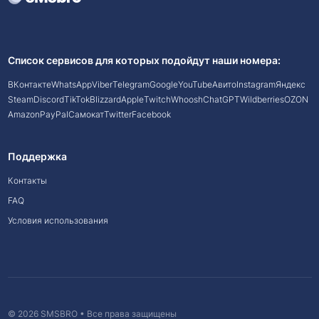
Список сервисов для которых подойдут наши номера:
ВКонтакте
WhatsApp
Viber
Telegram
Google
YouTube
Авито
Instagram
Яндекс
Steam
Discord
TikTok
Blizzard
Apple
Twitch
Whoosh
ChatGPT
Wildberries
OZON
Amazon
PayPal
Самокат
Twitter
Facebook
Поддержка
Контакты
FAQ
Условия использования
© 2026 SMSBRO • Все права защищены