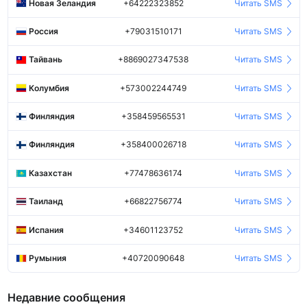
Новая Зеландия
+64222323852
Читать SMS
Россия
+79031510171
Читать SMS
Тайвань
+8869027347538
Читать SMS
Колумбия
+573002244749
Читать SMS
Финляндия
+358459565531
Читать SMS
Финляндия
+358400026718
Читать SMS
Казахстан
+77478636174
Читать SMS
Таиланд
+66822756774
Читать SMS
Испания
+34601123752
Читать SMS
Румыния
+40720090648
Читать SMS
Недавние сообщения