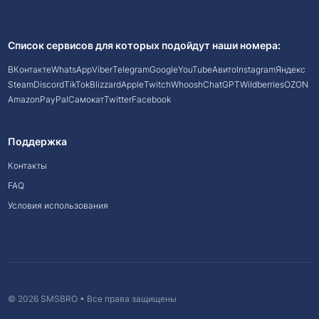
Список сервисов для которых подойдут наши номера:
ВКонтакте
WhatsApp
Viber
Telegram
Google
YouTube
Авито
Instagram
Яндекс
Steam
Discord
TikTok
Blizzard
Apple
Twitch
Whoosh
ChatGPT
Wildberries
OZON
Amazon
PayPal
Самокат
Twitter
Facebook
Поддержка
Контакты
FAQ
Условия использования
© 2026 SMSBRO • Все права защищены