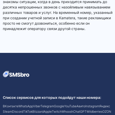
знакомы ситуации, когда в день приходится принимать до
десятка непрошенных звонков с назойливым навязыванием
различных товаров и услуг. На временный номер, указанный
при создании учетной записи в Kamatera, такие рекламщики
просто не смогут дозвониться, особенно если он
принадлежит оператору связи другой страны.
Список сервисов для которых подойдут наши номера:
ВКонтакте
WhatsApp
Viber
Telegram
Google
YouTube
Авито
Instagram
Яндекс
Steam
Discord
TikTok
Blizzard
Apple
Twitch
Whoosh
ChatGPT
Wildberries
OZON