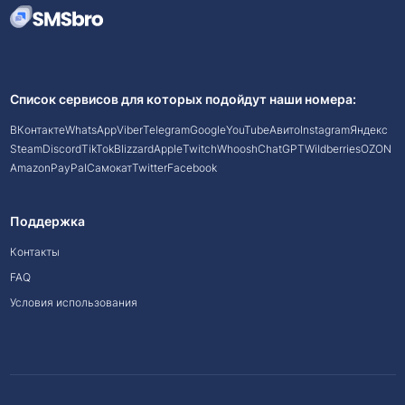
Список сервисов для которых подойдут наши номера:
ВКонтакте
WhatsApp
Viber
Telegram
Google
YouTube
Авито
Instagram
Яндекс
Steam
Discord
TikTok
Blizzard
Apple
Twitch
Whoosh
ChatGPT
Wildberries
OZON
Amazon
PayPal
Самокат
Twitter
Facebook
Поддержка
Контакты
FAQ
Условия использования