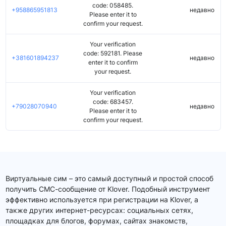
code: 058485.
+958865951813
недавно
Please enter it to
confirm your request.
Your verification
code: 592181. Please
+381601894237
недавно
enter it to confirm
your request.
Your verification
code: 683457.
+79028070940
недавно
Please enter it to
confirm your request.
Виртуальные сим – это самый доступный и простой способ
получить СМС-сообщение от Klover. Подобный инструмент
эффективно используется при регистрации на Klover, а
также других интернет-ресурсах: социальных сетях,
площадках для блогов, форумах, сайтах знакомств,