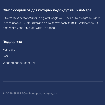
Список сервисов для которых подойдут наши номера:
ВКонтакте
WhatsApp
Viber
Telegram
Google
YouTube
Авито
Instagram
Яндекс
Steam
Discord
TikTok
Blizzard
Apple
Twitch
Whoosh
ChatGPT
Wildberries
OZON
Amazon
PayPal
Самокат
Twitter
Facebook
Поддержка
Контакты
FAQ
Условия использования
© 2026 SMSBRO • Все права защищены