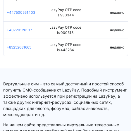
LazyPay OTP code
+447500551403
недавно
is 930344
LazyPay OTP code
+40720126137
недавно
is 000513
LazyPay OTP code
+85252681665
недавно
is 443284
Виртуальные сим – это самый доступный и простой способ
получить СМС-сообщение от LazyPay. Подобный инструмент
эффективно используется при регистрации на LazyPay, а
также других интернет-ресурсах: социальных сетях,
площадках для блогов, форумах, сайтах знакомств,
мессенджерах и т.д.
На нашем сайте представлены виртуальные телефонные
номера для приема сообщений от LazyPay, которыми вы