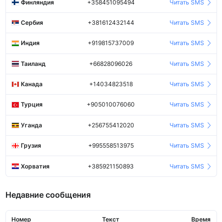
Финляндия
+358451095494
Читать SMS
Сербия
+381612432144
Читать SMS
Индия
+919815737009
Читать SMS
Таиланд
+66828096026
Читать SMS
Канада
+14034823518
Читать SMS
Турция
+905010076060
Читать SMS
Уганда
+256755412020
Читать SMS
Грузия
+995558513975
Читать SMS
Хорватия
+385921150893
Читать SMS
Недавние сообщения
Номер
Текст
Время