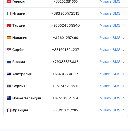
Гонконг
+85252681665
Читать SMS
Италия
+393200572313
Читать SMS
Турция
+905024339940
Читать SMS
Испания
+34601297490
Читать SMS
Сербия
+381601894237
Читать SMS
Россия
+79038873833
Читать SMS
Австралия
+61400834227
Читать SMS
Сербия
+381615206591
Читать SMS
Новая Зеландия
+64213354744
Читать SMS
Франция
+33910712285
Читать SMS