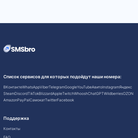
Список сервисов для которых подойдут наши номера:
ВКонтакте
WhatsApp
Viber
Telegram
Google
YouTube
Авито
Instagram
Яндекс
Steam
Discord
TikTok
Blizzard
Apple
Twitch
Whoosh
ChatGPT
Wildberries
OZON
Amazon
PayPal
Самокат
Twitter
Facebook
Поддержка
Контакты
FAQ