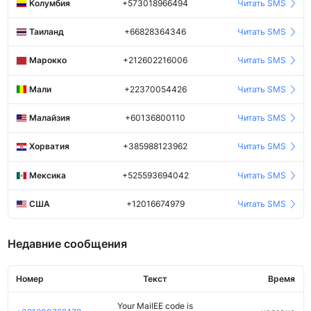
Колумбия
+573018966494
Читать SMS
Таиланд
+66828364346
Читать SMS
Марокко
+212602216006
Читать SMS
Мали
+22370054426
Читать SMS
Малайзия
+60136800110
Читать SMS
Хорватия
+385988123962
Читать SMS
Мексика
+525593694042
Читать SMS
США
+12016674979
Читать SMS
Недавние сообщения
Номер
Текст
Время
Your MailEE code is