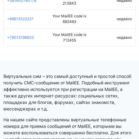
+381600760178
недавно
213843
Your MailEE code is
+66813522227
недавно
682483
Your MailEE code is
+79013196632
недавно
712455
Виртуальные сим – это самый доступный и простой способ
получить СМС-сообщение от MailEE. Подобный инструмент
эффективно используется при регистрации на MailEE, а
также других интернет-ресурсах: социальных сетях,
площадках для блогов, форумах, сайтах знакомств,
мессенджерах и т.д.
На нашем сайте представлены виртуальные телефонные
номера для приема сообщений от MailEE, которыми вы
можете воспользоваться совершенно бесплатно. Для этого