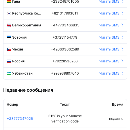
Гана
+233248701005
Читать SMS
Республика Корея
+821017993011
Читать SMS
Великобритания
+447703466835
Читать SMS
Эстония
+37251154779
Читать SMS
Чехия
+420603062589
Читать SMS
Россия
+79228538266
Читать SMS
Узбекистан
+998939807640
Читать SMS
Недавние сообщения
Номер
Текст
Время
3158 is your Monese
+33777347026
недавно
verification code