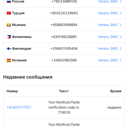
Россия
+79033886108
Читать SMS
Турция
+905024339940
Читать SMS
Мьянма
+958893699884
Читать SMS
Филиппины
+639199228891
Читать SMS
Финляндия
+358451095494
Читать SMS
Испания
+34600962589
Читать SMS
Недавние сообщения
Номер
Текст
Время
Your MyMusicTaste
+61400717527
verification code is:
недавно
776019
Your MyMusicTaste