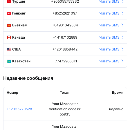
Турция
+905055755332
Читать SMS
Гонконг
+85252621097
Читать SMS
Вьетнам
+84901049534
Читать SMS
Канада
+14167102889
Читать SMS
США
+12018858442
Читать SMS
Казахстан
+77472968011
Читать SMS
Недавние сообщения
Номер
Текст
Время
Your Mzadqatar
+12035270528
verification code is:
недавно
55935
Your Mzadqatar