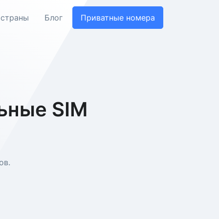
 страны
Блог
Приватные номера
ьные SIM
ов.