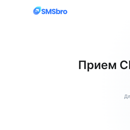
Прием С
Дл