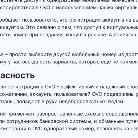
ществлять доступ к одноразовым мобильным номерам и
истрироваться в OVO с использованием наших виртуаль
сообщает пользователю, что регистрация аккаунта на 
ккаунтом. Это связано с тем, что доступ к виртуальн
вать номер при создании аккаунта раньше. А привязка
ся – просто выберите другой мобильный номер из дост
му у нас всегда есть варианты, которые еще не примен
пасность
ля регистрации в OVO – эффективный и надежный спос
сожалению, аккаунты пользователей OVO подвержены ри
язаны, попадают в руки недобросовестных людей.
Они применяют распространенные схемы с совершением
или сотрудников банковской системы, и обманным пут
егистрации в OVO одноразовый номер, позвонить на нег