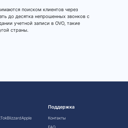
нимаются поиском клиентов через
ать до десятка непрошенных звонков с
ании учетной записи в OVO, такие
угой страны.
Поддержка
kTok
Blizzard
Apple
Контакты
FAQ