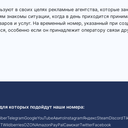
зуют в своих целях рекламные агентства, которые за
ям знакомы ситуации, когда в день приходится приним
ров и услуг. На временный номер, указанный при созд
ся, особенно если он принадлежит оператору связи др
для которых подойдут наши номера:
iber
Telegram
Google
YouTube
Авито
Instagram
Яндекс
Steam
Discord
Ti
PT
Wildberries
OZON
Amazon
PayPal
Самокат
Twitter
Facebook