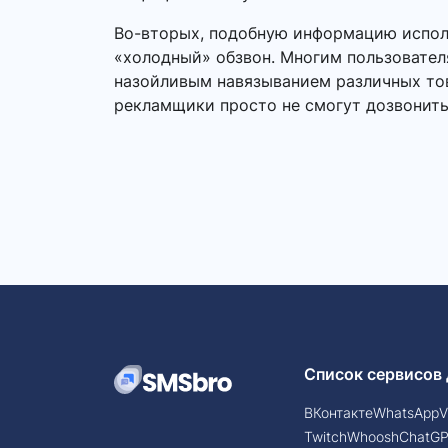
Во-вторых, подобную информацию исполь
«холодный» обзвон. Многим пользовател
назойливым навязыванием различных това
рекламщики просто не смогут дозвонить
Список сервисов 
ВКонтакте
WhatsApp
V
Twitch
Whoosh
ChatG