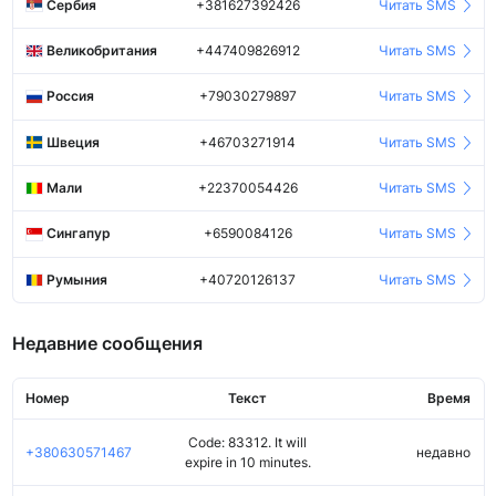
Сербия
+381627392426
Читать SMS
Великобритания
+447409826912
Читать SMS
Россия
+79030279897
Читать SMS
Швеция
+46703271914
Читать SMS
Мали
+22370054426
Читать SMS
Сингапур
+6590084126
Читать SMS
Румыния
+40720126137
Читать SMS
Недавние сообщения
Номер
Текст
Время
Code: 83312. It will
+380630571467
недавно
expire in 10 minutes.