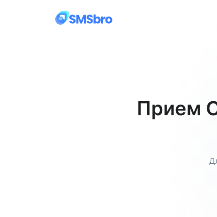
Прием С
Д