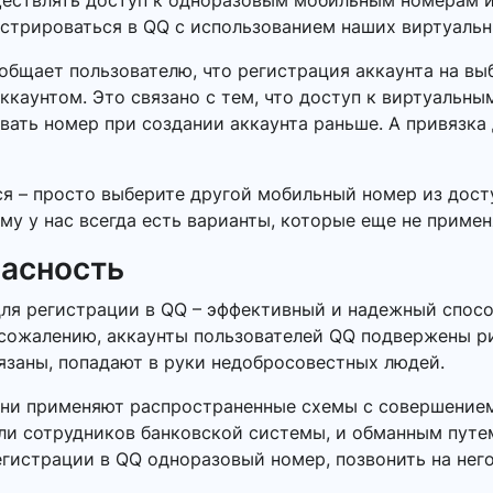
ществлять доступ к одноразовым мобильным номерам и
истрироваться в QQ с использованием наших виртуальн
ообщает пользователю, что регистрация аккаунта на в
ккаунтом. Это связано с тем, что доступ к виртуальн
вать номер при создании аккаунта раньше. А привязка
ся – просто выберите другой мобильный номер из дост
му у нас всегда есть варианты, которые еще не примен
пасность
ля регистрации в QQ – эффективный и надежный спосо
сожалению, аккаунты пользователей QQ подвержены рис
язаны, попадают в руки недобросовестных людей.
Они применяют распространенные схемы с совершением
или сотрудников банковской системы, и обманным пут
егистрации в QQ одноразовый номер, позвонить на него