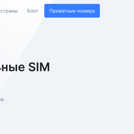
 страны
Блог
Приватные номера
ьные SIM
в.