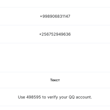
+998906831147
+256752949636
Текст
Use 498595 to verify your QQ account.