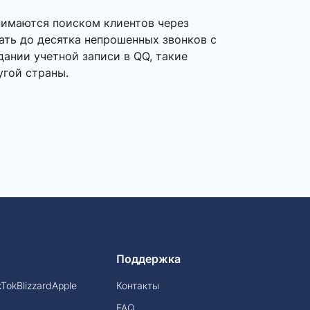
нимаются поиском клиентов через
ать до десятка непрошенных звонков с
ании учетной записи в QQ, такие
угой страны.
Поддержка
kTok
Blizzard
Apple
Контакты
FAQ