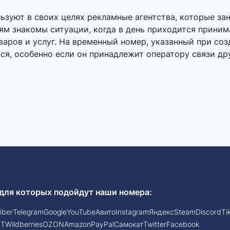
зуют в своих целях рекламные агентства, которые за
ям знакомы ситуации, когда в день приходится приним
ров и услуг. На временный номер, указанный при созд
ся, особенно если он принадлежит оператору связи др
для которых подойдут наши номера:
iber
Telegram
Google
YouTube
Авито
Instagram
Яндекс
Steam
Discord
Ti
PT
Wildberries
OZON
Amazon
PayPal
Самокат
Twitter
Facebook