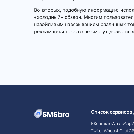
Во-вторых, подобную информацию исполь
«холодный» обзвон. Многим пользовател
назойливым навязыванием различных това
рекламщики просто не смогут дозвонить
Список сервисов 
ВКонтакте
WhatsApp
V
Twitch
Whoosh
ChatG