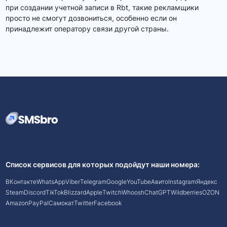
при создании учетной записи в Rbt, такие рекламщики
просто не смогут дозвониться, особенно если он
принадлежит оператору связи другой страны.
Список сервисов для которых подойдут наши номера:
ВКонтакте
WhatsApp
Viber
Telegram
Google
YouTube
Авито
Instagram
Яндекс
Steam
Discord
TikTok
Blizzard
Apple
Twitch
Whoosh
ChatGPT
Wildberries
OZON
Amazon
PayPal
Самокат
Twitter
Facebook