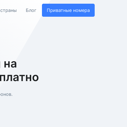
 страны
Блог
Приватные номера
 на
сплатно
онов.