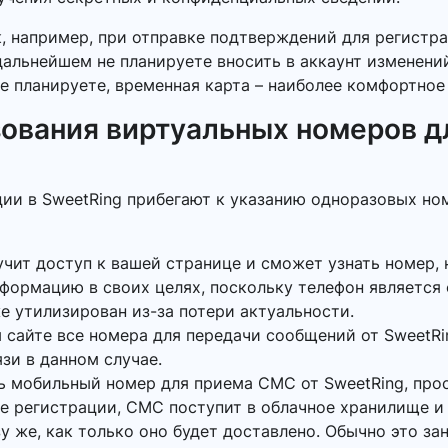
к, например, при отправке подтверждений для регистра
 дальнейшем не планируете вносить в аккаунт изменен
е планируете, временная карта – наиболее комфортное
ования виртуальных номеров д
ции в SweetRing прибегают к указанию одноразовых но
учит доступ к вашей странице и сможет узнать номер, 
нформацию в своих целях, поскольку телефон является
же утилизирован из-за потери актуальности.
 сайте все номера для передачи сообщений от SweetRi
язи в данном случае.
ь мобильный номер для приема СМС от SweetRing, про
кне регистрации, СМС поступит в облачное хранилище и
у же, как только оно будет доставлено. Обычно это за