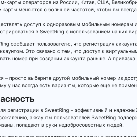
м-карты операторов из России, Китая, США, Великобр
 карты меняются с большой частотой, чтобы вы всегда
ществлять доступ к одноразовым мобильным номерам и
истрироваться в SweetRing с использованием наших ви
tRing сообщает пользователю, что регистрация аккаун
ккаунтом. Это связано с тем, что доступ к виртуальн
вать номер при создании аккаунта раньше. А привязка
ся – просто выберите другой мобильный номер из дост
му у нас всегда есть варианты, которые еще не примен
пасность
ля регистрации в SweetRing – эффективный и надежны
сожалению, аккаунты пользователей SweetRing подверж
язаны, попадают в руки недобросовестных людей.