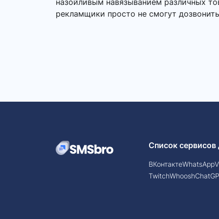
назойливым навязыванием различных това
рекламщики просто не смогут дозвонить
Список сервисов 
ВКонтакте
WhatsApp
V
Twitch
Whoosh
ChatG