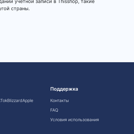
ании учетной записи в Thisshop, такие
угой страны.
Поддержка
kTok
Blizzard
Apple
Контакты
FAQ
Условия использования