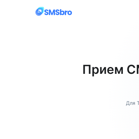
Прием СМ
Для 