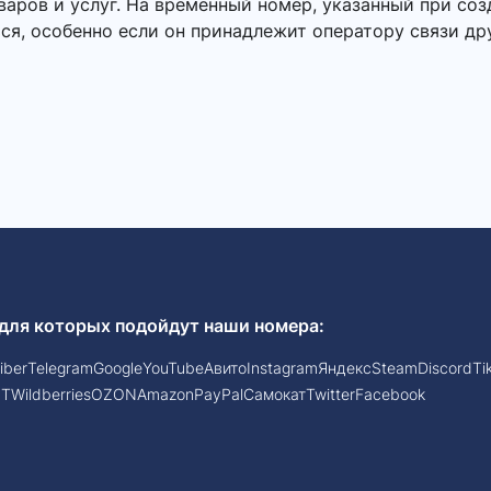
ров и услуг. На временный номер, указанный при созд
ся, особенно если он принадлежит оператору связи др
для которых подойдут наши номера:
iber
Telegram
Google
YouTube
Авито
Instagram
Яндекс
Steam
Discord
Ti
PT
Wildberries
OZON
Amazon
PayPal
Самокат
Twitter
Facebook