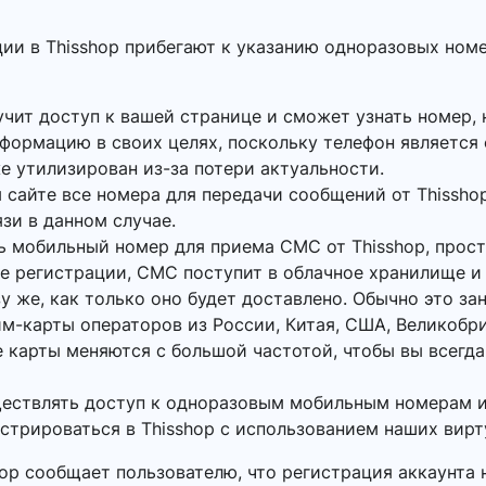
ии в Thisshop прибегают к указанию одноразовых номе
учит доступ к вашей странице и сможет узнать номер, 
нформацию в своих целях, поскольку телефон является
же утилизирован из-за потери актуальности.
 сайте все номера для передачи сообщений от Thissho
язи в данном случае.
ь мобильный номер для приема СМС от Thisshop, прос
кне регистрации, СМС поступит в облачное хранилище и
у же, как только оно будет доставлено. Обычно это за
м-карты операторов из России, Китая, США, Великобр
 карты меняются с большой частотой, чтобы вы всегда
ществлять доступ к одноразовым мобильным номерам и
истрироваться в Thisshop с использованием наших вир
hop сообщает пользователю, что регистрация аккаунта