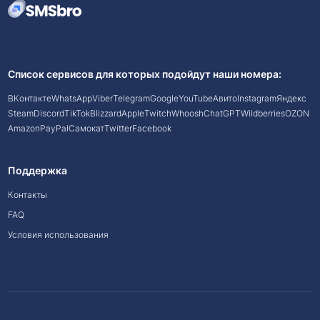
Список сервисов для которых подойдут наши номера:
ВКонтакте
WhatsApp
Viber
Telegram
Google
YouTube
Авито
Instagram
Яндекс
Steam
Discord
TikTok
Blizzard
Apple
Twitch
Whoosh
ChatGPT
Wildberries
OZON
Amazon
PayPal
Самокат
Twitter
Facebook
Поддержка
Контакты
FAQ
Условия использования