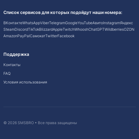
Список сервисов для которых подойдут наши номера:
ВКонтакте
WhatsApp
Viber
Telegram
Google
YouTube
Авито
Instagram
Яндекс
Steam
Discord
TikTok
Blizzard
Apple
Twitch
Whoosh
ChatGPT
Wildberries
OZON
Amazon
PayPal
Самокат
Twitter
Facebook
Поддержка
Контакты
FAQ
Условия использования
© 2026 SMSBRO • Все права защищены