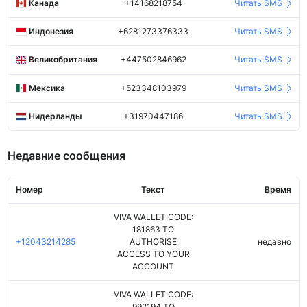
Канада
+14168218754
Читать SMS
Индонезия
+6281273376333
Читать SMS
Великобритания
+447502846962
Читать SMS
Мексика
+523348103979
Читать SMS
Нидерланды
+31970447186
Читать SMS
Недавние сообщения
Номер
Текст
Время
VIVA WALLET CODE:
181863 TO
+12043214285
AUTHORISE
недавно
ACCESS TO YOUR
ACCOUNT
VIVA WALLET CODE:
992194 TO