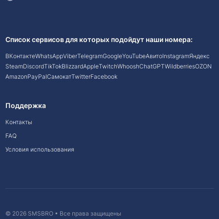
Список сервисов для которых подойдут наши номера:
ВКонтакте
WhatsApp
Viber
Telegram
Google
YouTube
Авито
Instagram
Яндекс
Steam
Discord
TikTok
Blizzard
Apple
Twitch
Whoosh
ChatGPT
Wildberries
OZON
Amazon
PayPal
Самокат
Twitter
Facebook
Поддержка
Контакты
FAQ
Условия использования
© 2026 SMSBRO • Все права защищены