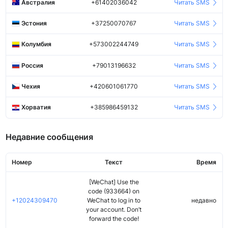
Австралия
+61402036042
Читать SMS
Эстония
+37250070767
Читать SMS
Колумбия
+573002244749
Читать SMS
Россия
+79013196632
Читать SMS
Чехия
+420601061770
Читать SMS
Хорватия
+385986459132
Читать SMS
Недавние сообщения
Номер
Текст
Время
[WeChat] Use the
code (933664) on
+12024309470
WeChat to log in to
недавно
your account. Don’t
forward the code!