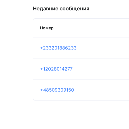
Недавние сообщения
Номер
+233201886233
+12028014277
+48509309150