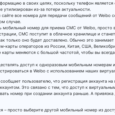
нформацию в своих целях, поскольку телефон является
же утилизирован из-за потери актуальности.
 сайте все номера для передачи сообщений от Weibo с
ом случае.
ь мобильный номер для приема СМС от Weibo, просто 
истрации, СМС поступит в облачное хранилище и станет
ак только оно будет доставлено. Обычно это занимает 
м-карты операторов из России, Китая, США, Великобр
 карты меняются с большой частотой, чтобы вы всегда
ществлять доступ к одноразовым мобильным номерам и
истрироваться в Weibo с использованием наших виртуа
o сообщает пользователю, что регистрация аккаунта н
ккаунтом. Это связано с тем, что доступ к виртуальн
вать номер при создании аккаунта раньше. А привязка
ся – просто выберите другой мобильный номер из дост