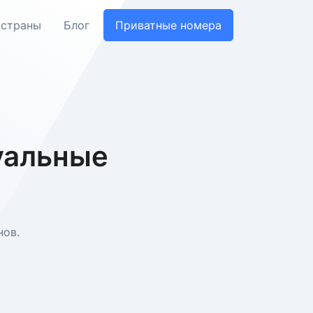
 страны
Блог
Приватные номера
уальные
нов.