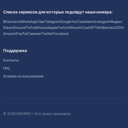
Список сервисов для которых подойдут наши номера:
ВКонтакте
WhatsApp
Viber
Telegram
Google
YouTube
Авито
Instagram
Яндекс
Steam
Discord
TikTok
Blizzard
Apple
Twitch
Whoosh
ChatGPT
Wildberries
OZON
Amazon
PayPal
Самокат
Twitter
Facebook
Поддержка
Контакты
FAQ
Условия использования
© 2026 SMSBRO • Все права защищены