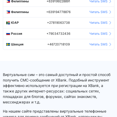
Филиппины
+639199228891
Читать SMS
Филиппины
+639194778876
Читать SMS
ЮАР
+27819063738
Читать SMS
Россия
+79034732436
Читать SMS
Швеция
+46720718109
Читать SMS
Виртуальные сим – это самый доступный и простой способ
получить СМС-сообщение от XBank. Подобный инструмент
эффективно используется при регистрации на XBank, а
также других интернет-ресурсах: социальных сетях,
площадках для блогов, форумах, сайтах знакомств,
мессенджерах и т.д.
На нашем сайте представлены виртуальные телефонные
номера для приема сообщений от XBank, которыми вы