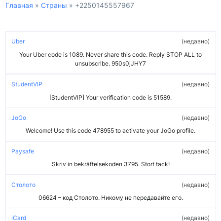
Главная
»
Страны
»
+2250145557967
Uber
недавно
Your Uber code is 1089. Never share this code. Reply STOP ALL to
unsubscribe. 950s0jJHY7
StudentVIP
недавно
[StudentVIP] Your verification code is 51589.
JoGo
недавно
Welcome! Use this code 478955 to activate your JoGo profile.
Paysafe
недавно
Skriv in bekräftelsekoden 3795. Stort tack!
Столото
недавно
06624 – код Столото. Никому не передавайте его.
iCard
недавно