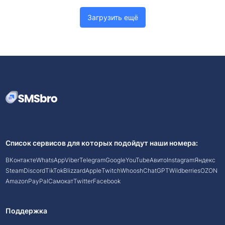
Загрузить ещё
Список сервисов для которых подойдут наши номера:
ВКонтакте
WhatsApp
Viber
Telegram
Google
YouTube
Авито
Instagram
Яндекс
Steam
Discord
TikTok
Blizzard
Apple
Twitch
Whoosh
ChatGPT
Wildberries
OZON
Amazon
PayPal
Самокат
Twitter
Facebook
Поддержка