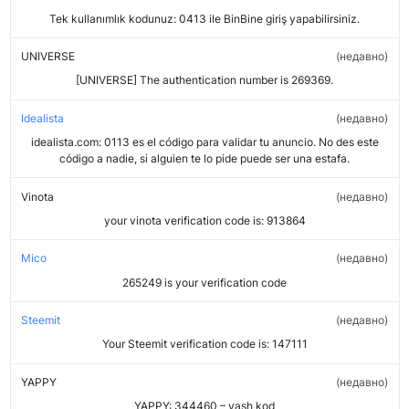
Tek kullanımlık kodunuz: 0413 ile BinBine giriş yapabilirsiniz.
UNIVERSE
недавно
[UNIVERSE] The authentication number is 269369.
Idealista
недавно
idealista.com: 0113 es el código para validar tu anuncio. No des este
código a nadie, si alguien te lo pide puede ser una estafa.
Vinota
недавно
your vinota verification code is: 913864
Mico
недавно
265249 is your verification code
Steemit
недавно
Your Steemit verification code is: 147111
YAPPY
недавно
YAPPY: 344460 – vash kod