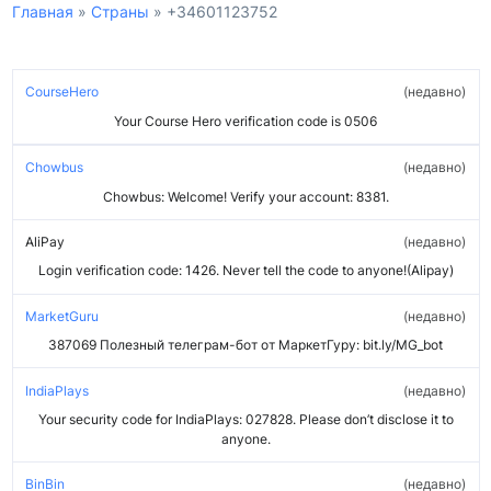
Главная
»
Страны
»
+34601123752
CourseHero
недавно
Your Course Hero verification code is 0506
Chowbus
недавно
Chowbus: Welcome! Verify your account: 8381.
AliPay
недавно
Login verification code: 1426. Never tell the code to anyone!(Alipay)
MarketGuru
недавно
387069 Полезный телеграм-бот от МаркетГуру: bit.ly/MG_bot
IndiaPlays
недавно
Your security code for IndiaPlays: 027828. Please don’t disclose it to
anyone.
BinBin
недавно