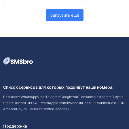
Загрузить ещё
Список сервисов для которых подойдут наши номера:
ВКонтакте
WhatsApp
Viber
Telegram
Google
YouTube
Авито
Instagram
Яндекс
Steam
Discord
TikTok
Blizzard
Apple
Twitch
Whoosh
ChatGPT
Wildberries
OZON
Amazon
PayPal
Самокат
Twitter
Facebook
Поддержка