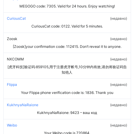
MEGOGO code: 7305. Valid for 24 hours. Enjoy watching!
CuriousCat
недавно
CuriousCat code: 0122. Valid for 5 minutes.
Zoosk
недавно
[Zoosk]your confirmation code: 112415. Don’t reveal it to anyone.
NXCOMM
недавно
[虎牙科技]验证码:859105,用于注册虎牙帐号,10分钟内有效,请勿将验证码告
知他人
Flippa
недавно
Your Flippa phone verification code is: 1836. Thank you
KukhnyaNaRaione
недавно
KukhnyaNaRaione: 9423 – ваш код
Weibo
недавно
Your Weibo code is 720864.