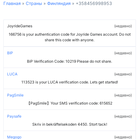
Главная
»
Страны
»
Финляндия
»
+358456998953
JoyrideGames
недавно
166756 is your authentication code for Joyride Games account. Do not
share this code with anyone.
BIP
недавно
BiP Verification Code: 10219 Please do not share.
LUCA
недавно
113523 is your LUCA verification code. Lets get started!
PagSmile
недавно
【PagSmile】Your SMS verification code: 615652
Paysafe
недавно
Skriv in bekräftelsekoden 4450. Stort tack!
Megogo
недавно