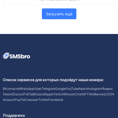
Загрузить ещё
Список сервисов для которых подойдут наши номера:
ВКонтакте
WhatsApp
Viber
Telegram
Google
YouTube
Авито
Instagram
Яндекс
Steam
Discord
TikTok
Blizzard
Apple
Twitch
Whoosh
ChatGPT
Wildberries
OZON
Amazon
PayPal
Самокат
Twitter
Facebook
Поддержка