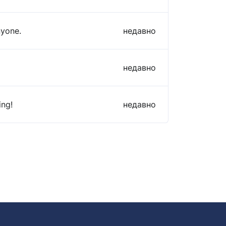
nyone.
недавно
недавно
ing!
недавно