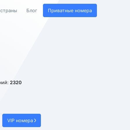
 страны
Блог
Приватные номера
ний:
2320
VIP номера