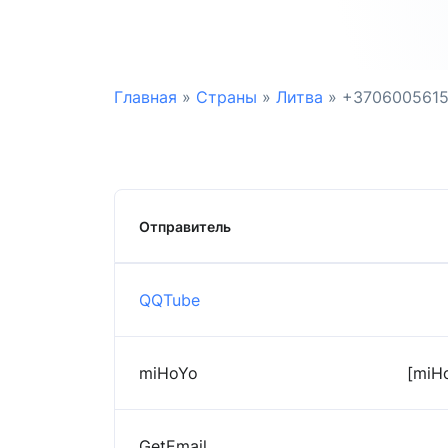
Главная
»
Страны
»
Литва
»
+370600561
Отправитель
QQTube
miHoYo
[miHo
GetEmail