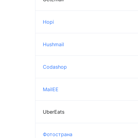
Hopi
Hushmail
Codashop
MailEE
UberEats
Фотострана