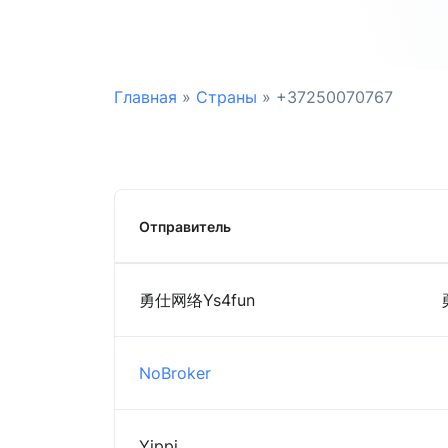
Главная
»
Страны
»
+37250070767
Отправитель
勇仕网络Ys4fun
NoBroker
Yippi