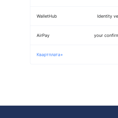
WalletHub
Identity v
AirPay
your confir
Квартплата+