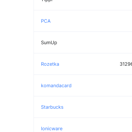
PCA
SumUp
Rozetka
31296
komandacard
Starbucks
Ionicware