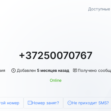
Доступные
+37250070767
ния
Добавлен
5 месяцев назад
Получено сообщ
Online
гой номер
Номер занят?
Не приходит SMS?