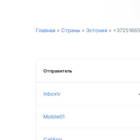
Главная
»
Страны
»
Эстония
»
+37251665
Отправитель
Inboxlv
Mobile01
CallApp