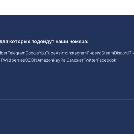
для которых подойдут наши номера:
iber
Telegram
Google
YouTube
Авито
Instagram
Яндекс
Steam
Discord
Ti
PT
Wildberries
OZON
Amazon
PayPal
Самокат
Twitter
Facebook