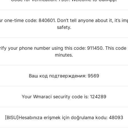
r one-time code: 840601. Don’t tell anyone about it, it’s im
safety.
rify your phone number using this code: 911450. This code w
minutes.
Ваш код подтверждения: 9569
Your Wmaraci security code is: 124289
[BISU]Hesabınıza erişmek için doğrulama kodu: 48093