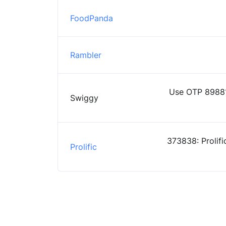
FoodPanda
Rambler
Use OTP 89881
Swiggy
373838: Prolifi
Prolific