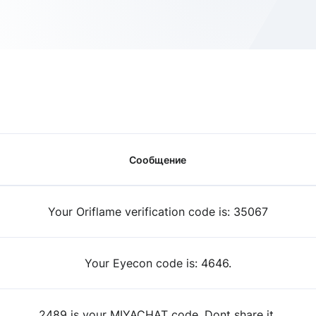
Сообщение
Your Oriflame verification code is: 35067
Your Eyecon code is: 4646.
2489 is your MIYACHAT code. Dont share it.