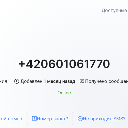
Доступные
+420601061770
хия
Добавлен
1 месяц назад
Получено сообще
Online
гой номер
Номер занят?
Не приходит SMS?