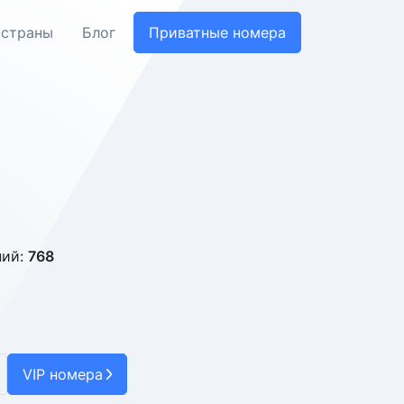
 страны
Блог
Приватные номера
ний:
768
VIP номера