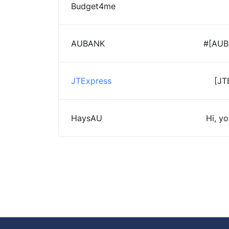
Budget4me
AUBANK
#[AUBA
JTExpress
[JT
HaysAU
Hi, y