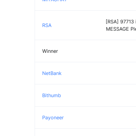
[RSA] 97713 
RSA
MESSAGE Plea
Winner
NetBank
Bithumb
Payoneer