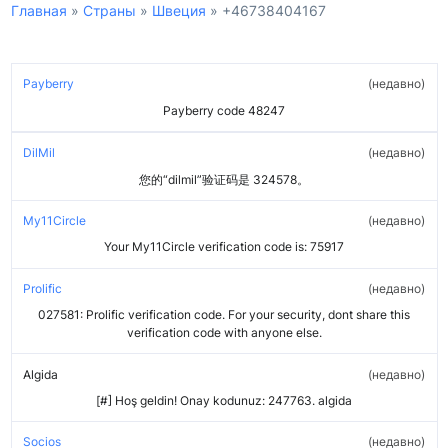
Главная
»
Страны
»
Швеция
»
+46738404167
Payberry
недавно
Payberry code 48247
DilMil
недавно
您的“dilmil”验证码是 324578。
My11Circle
недавно
Your My11Circle verification code is: 75917
Prolific
недавно
027581: Prolific verification code. For your security, dont share this
verification code with anyone else.
Algida
недавно
[#] Hoş geldin! Onay kodunuz: 247763. algida
Socios
недавно