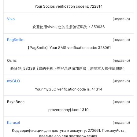
Your Socios verification code is: 722814
Vivo
недавно
欢迎使用vivo，您的注册验证码为：359636
PagSmile
недавно
【PagSmile】Your SMS verification code: 328061
Qsms
недавно
验证码: 53339（您的手机正在登录迅游加速器，若非本人操作请忽略）
myGLO
недавно
Your myGLO verification code is: 41314
ВкусВилл
недавно
proverochnyj kod: 1310
Karusel
недавно
Код верификации для доступа к аккаунту: 272661. Пожалуйста,
введите его для подтверждения.