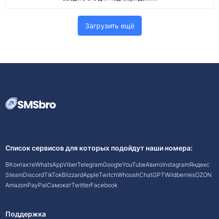
Загрузить ещё
Список сервисов для которых подойдут наши номера:
ВКонтакте
WhatsApp
Viber
Telegram
Google
YouTube
Авито
Instagram
Яндекс
Steam
Discord
TikTok
Blizzard
Apple
Twitch
Whoosh
ChatGPT
Wildberries
OZON
Amazon
PayPal
Самокат
Twitter
Facebook
Поддержка